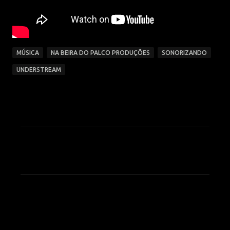
MÚSICA
NA BEIRA DO PALCO PRODUÇÕES
SONORIZANDO
UNDERSTREAM
C
o
m
e
n
t
á