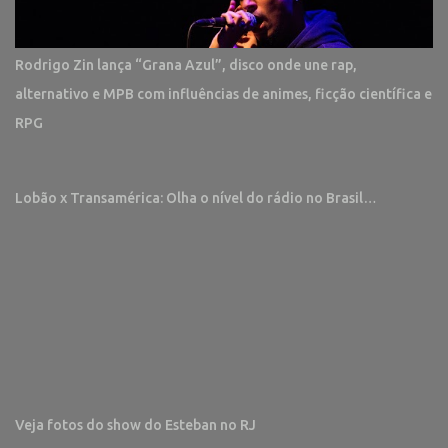
Rodrigo Zin lança “Grana Azul”, disco onde une rap,
alternativo e MPB com influências de animes, ficção científica e
RPG
Lobão x Transamérica: Olha o nível do rádio no Brasil…
Veja fotos do show do Esteban no RJ