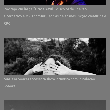
Rodrigo Zin lança “Grana Azul”, disco onde une rap,
alternativo e MPB com influências de animes, ficção científica e
RPG
Mariana Soares apresenta show intimista com Instalação
Sonora