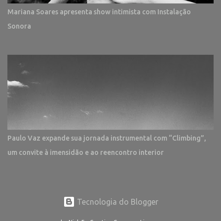
Mariana Soares apresenta show intimista com Instalação
Sonora
Paulo Vaz expande sua jornada instrumental com “Climbing”,
um convite à imensidão e ao reencontro interior
Tecnologia do Blogger