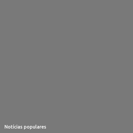
i
o
s
Notícias populares