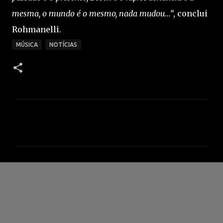
mesma, o mundo é o mesmo, nada mudou...”
, conclui
Rohmanelli.
MÚSICA
NOTÍCIAS
C
o
m
e
n
t
á
r