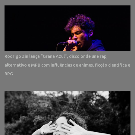
Rodrigo Zin lança “Grana Azul”, disco onde une rap,
alternativo e MPB com influências de animes, ficção científica e
RPG