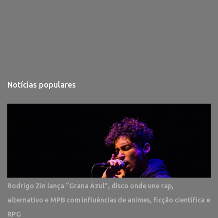
Notícias populares
Rodrigo Zin lança “Grana Azul”, disco onde une rap,
alternativo e MPB com influências de animes, ficção científica e
RPG