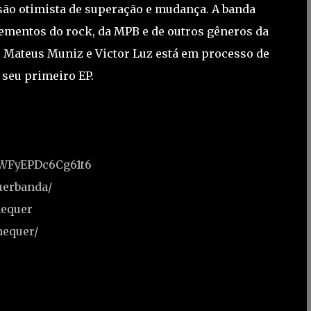
são otimista de superação e mudança. A banda
ementos do rock, da MPB e de outros gêneros da
r Mateus Muniz e Victor Luz está em processo de
 seu primeiro EP.
PBWFyEPDc6Cg61t6
uerbanda/
equer
equer/