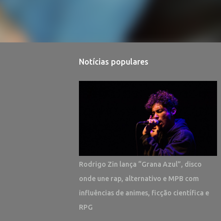
Notícias populares
Rodrigo Zin lança “Grana Azul”, disco
onde une rap, alternativo e MPB com
influências de animes, ficção científica e
RPG