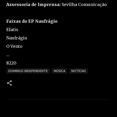
Assessoria de Imprensa:
Sevilha Comunicação
Faixas do EP Naufrágio
Efatis
Naufrágio
O Vento
…
8220
DOMINGO INDEPENDENTE
MÚSICA
NOTÍCIAS
C
o