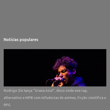
Notícias populares
Rodrigo Zin lança “Grana Azul”, disco onde une rap,
alternativo e MPB com influências de animes, ficção científica e
RPG