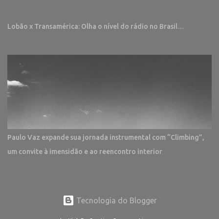
Lobão x Transamérica: Olha o nível do rádio no Brasil…
Paulo Vaz expande sua jornada instrumental com “Climbing”,
um convite à imensidão e ao reencontro interior
Tecnologia do Blogger