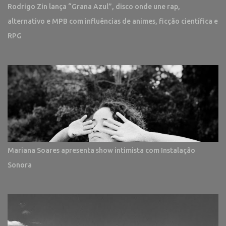
Rodrigo Zin lança “Grana Azul”, disco onde une rap,
alternativo e MPB com influências de animes, ficção científica e
RPG
Mariana Soares apresenta show intimista com Instalação
Sonora